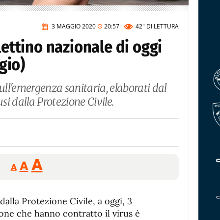
3 MAGGIO 2020
20:57
42"
DI LETTURA
lettino nazionale di oggi
gio)
sull'emergenza sanitaria, elaborati dal
usi dalla Protezione Civile.
Reducir
Aumentar
Restablecer
A
A
A
tamaño
tamaño
tamaño
de
de
fuente.
alla Protezione Civile, a oggi, 3
de
fuente
sone che hanno contratto il virus è