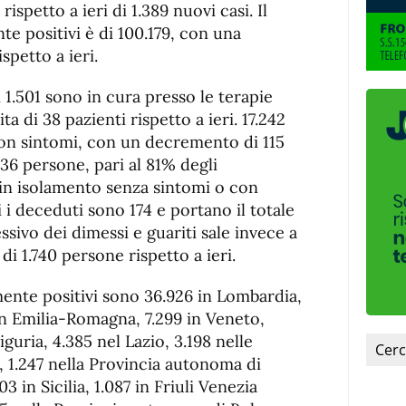
fuente.
ispetto a ieri di 1.389 nuovi casi. Il
e positivi è di 100.179, con una
ispetto a ieri.
i 1.501 sono in cura presso le terapie
a di 38 pazienti rispetto a ieri. 17.242
on sintomi, con un decremento di 115
.436 persone, pari al 81% degli
 in isolamento senza sintomi o con
ri i deceduti sono 174 e portano il totale
sivo dei dimessi e guariti sale invece a
i 1.740 persone rispetto a ieri.
lmente positivi sono 36.926 in Lombardia,
in Emilia-Romagna, 7.299 in Veneto,
iguria, 4.385 nel Lazio, 3.198 nelle
 1.247 nella Provincia autonoma di
3 in Sicilia, 1.087 in Friuli Venezia