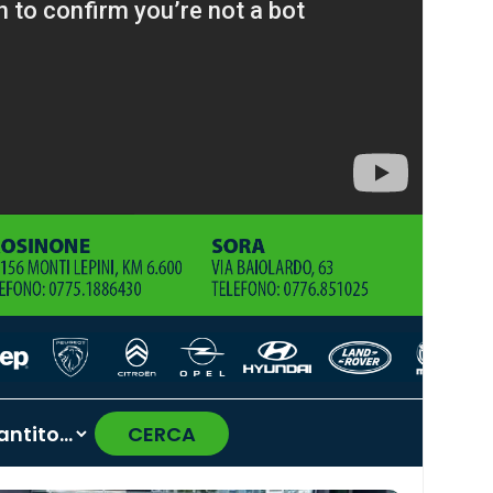
CERCA
›