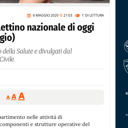
6 MAGGIO 2020
21:03
1’
DI LETTURA
lettino nazionale di oggi
gio)
o della Salute e divulgati dal
ivile.
Reducir
Aumentar
Restablecer
A
A
A
tamaño
tamaño
tamaño
de
de
fuente.
artimento nelle attività di
de
fuente
 componenti e strutture operative del