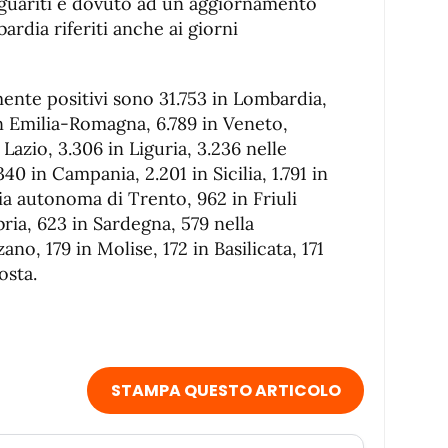
e guariti è dovuto ad un aggiornamento
ardia riferiti anche ai giorni
lmente positivi sono 31.753 in Lombardia,
in Emilia-Romagna, 6.789 in Veneto,
Lazio, 3.306 in Liguria, 3.236 nelle
40 in Campania, 2.201 in Sicilia, 1.791 in
ia autonoma di Trento, 962 in Friuli
bria, 623 in Sardegna, 579 nella
no, 179 in Molise, 172 in Basilicata, 171
osta.
STAMPA QUESTO ARTICOLO