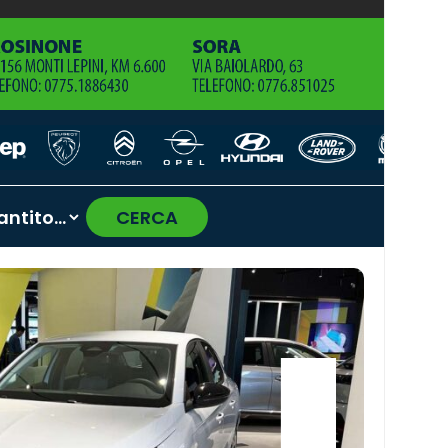
CERCA
›