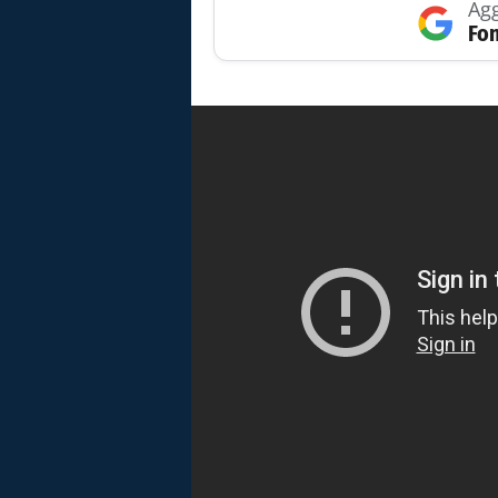
Agg
Fon