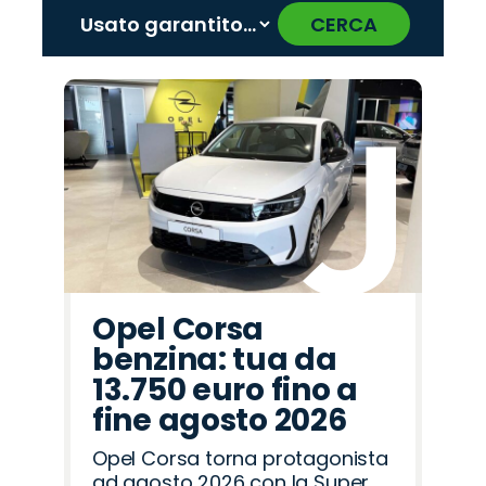
CERCA
‹
›
Promo
Promo
Promo
Promo
Promo
Promo
Promo
Promo
Promo
Promo
Promo
Promo
Promo
Promo
Promo
Cupra
Mazda
Omoda
Citroën
Abarth
Peugeot
Lancia
Jeep
Land
Hyundai
Fiat
Opel
Seat
Jaecoo
Alfa
Rover
Romeo
Opel Corsa
benzina: tua da
13.750 euro fino a
fine agosto 2026
Opel Corsa torna protagonista
ad agosto 2026 con la Super