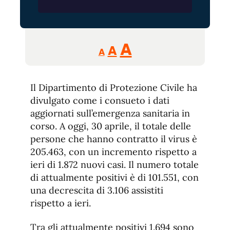
Reducir
Aumentar
Restablecer
A
A
A
tamaño
tamaño
tamaño
de
de
fuente.
Il Dipartimento di Protezione Civile ha
de
fuente
divulgato come i consueto i dati
fuente.
aggiornati sull’emergenza sanitaria in
corso. A oggi, 30 aprile, il totale delle
persone che hanno contratto il virus è
205.463, con un incremento rispetto a
ieri di 1.872 nuovi casi. Il numero totale
di attualmente positivi è di 101.551, con
una decrescita di 3.106 assistiti
rispetto a ieri.
Tra gli attualmente positivi 1.694 sono