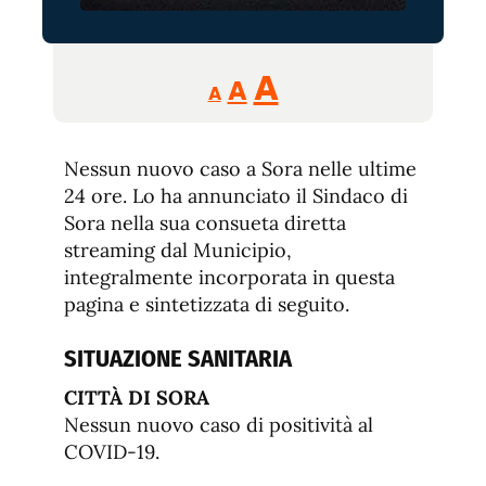
Reducir
Aumentar
Restablecer
A
A
A
tamaño
tamaño
tamaño
de
de
fuente.
Nessun nuovo caso a Sora nelle ultime
de
fuente
24 ore. Lo ha annunciato il Sindaco di
fuente.
Sora nella sua consueta diretta
streaming dal Municipio,
integralmente incorporata in questa
pagina e sintetizzata di seguito.
SITUAZIONE SANITARIA
CITTÀ DI SORA
Nessun nuovo caso di positività al
COVID-19.