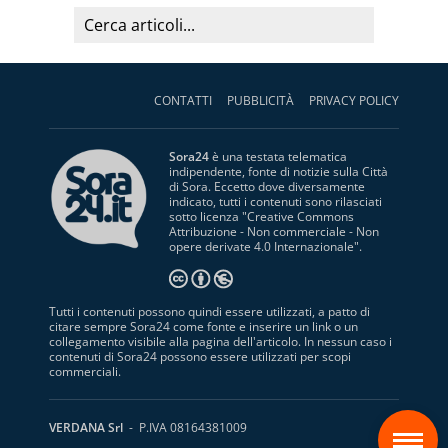
CONTATTI
PUBBLICITÀ
PRIVACY POLICY
Sora24
è una testata telematica
indipendente, fonte di notizie sulla Città
di Sora. Eccetto dove diversamente
indicato, tutti i contenuti sono rilasciati
sotto licenza "
Creative Commons
Attribuzione - Non commerciale - Non
opere derivate 4.0 Internazionale
".
Tutti i contenuti possono quindi essere utilizzati, a patto di
citare sempre Sora24 come fonte e inserire un link o un
collegamento visibile alla pagina dell'articolo. In nessun caso i
contenuti di Sora24 possono essere utilizzati per scopi
commerciali.
S
VERDANA Srl
- P.IVA 08164381009