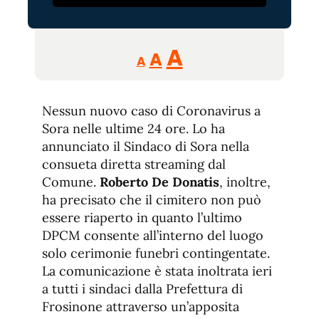
Reducir
Aumentar
Restablecer
A
A
A
tamaño
tamaño
tamaño
de
de
fuente.
Nessun nuovo caso di Coronavirus a
de
fuente
Sora nelle ultime 24 ore. Lo ha
fuente.
annunciato il Sindaco di Sora nella
consueta diretta streaming dal
Comune.
Roberto De Donatis
, inoltre,
ha precisato che il cimitero non può
essere riaperto in quanto l’ultimo
DPCM consente all’interno del luogo
solo cerimonie funebri contingentate.
La comunicazione è stata inoltrata ieri
a tutti i sindaci dalla Prefettura di
Frosinone attraverso un’apposita