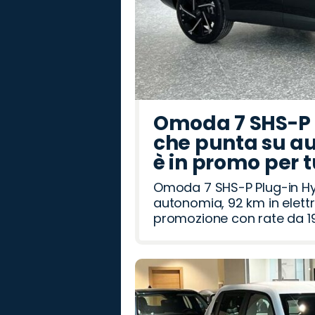
Omoda 7 SHS-P P
che punta su au
è in promo per 
Omoda 7 SHS-P Plug-in Hybr
autonomia, 92 km in elettr
promozione con rate da 19