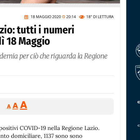
18 MAGGIO 2020
20:14
18"
DI LETTURA
io: tutti i numeri
dì 18 Maggio
idemia per ciò che riguarda la Regione
Reducir
Aumentar
Restablecer
A
A
A
tamaño
tamaño
tamaño
de
de
fuente.
 positivi COVID-19 nella Regione Lazio.
de
fuente
ento domiciliare, 1137 sono sono