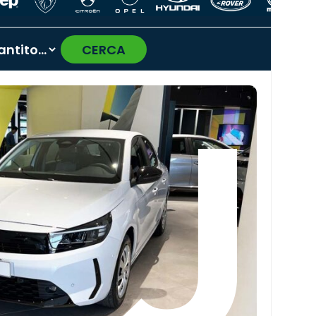
CERCA
›