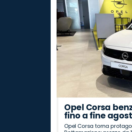
Jeep
Opel
Land
Lancia
Citroën
Hyundai
Peugeot
Jaecoo
Seat
Fiat
Cupra
Mazda
Abarth
Omoda
Alfa
Rover
Romeo
Opel Corsa benz
fino a fine agos
Opel Corsa torna protago