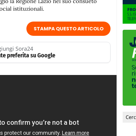
ggio la Regione Lazio nel suo consueto
ial istituzionali.
STAMPA QUESTO ARTICOLO
iungi Sora24
te preferita su Google