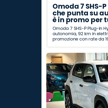
Omoda 7 SHS-P P
che punta su au
è in promo per 
Omoda 7 SHS-P Plug-in Hybr
autonomia, 92 km in elettr
promozione con rate da 19