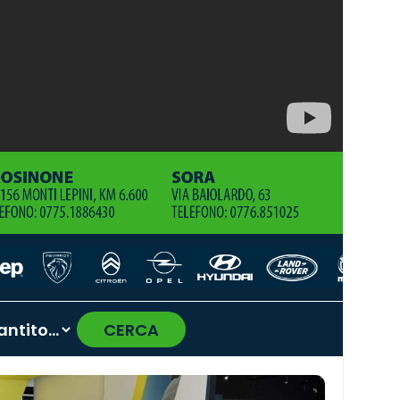
CERCA
›