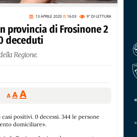
13 APRILE 2020
16:03
9"
DI LETTURA
in provincia di Frosinone 2
 0 deceduti
della Regione.
Reducir
Aumentar
Restablecer
A
A
A
tamaño
tamaño
tamaño
de
de
fuente.
 casi positivi. 0 decessi. 344 le persone
de
fuente
mento domiciliare».
fuente.