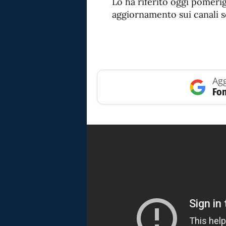
Lo ha riferito oggi pomeri
aggiornamento sui canali soc
Agg
Fon