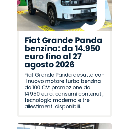
Fiat Grande Panda
benzina: da 14.950
euro fino al 27
agosto 2026
Fiat Grande Panda debutta con
il nuovo motore turbo benzina
da 100 CV: promozione da
14.950 euro, consumi contenuti,
tecnologia moderna e tre
allestimenti disponibili.