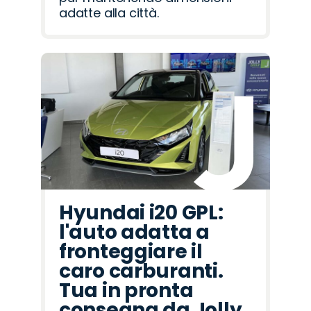
adatte alla città.
Hyundai i20 GPL:
l'auto adatta a
fronteggiare il
caro carburanti.
Tua in pronta
consegna da Jolly