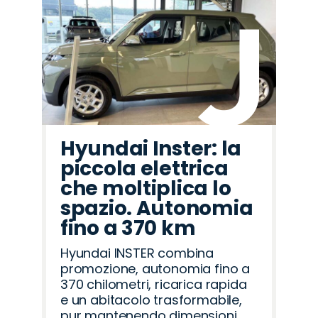
Hyundai Inster: la
piccola elettrica
che moltiplica lo
spazio. Autonomia
fino a 370 km
Hyundai INSTER combina
promozione, autonomia fino a
370 chilometri, ricarica rapida
e un abitacolo trasformabile,
pur mantenendo dimensioni