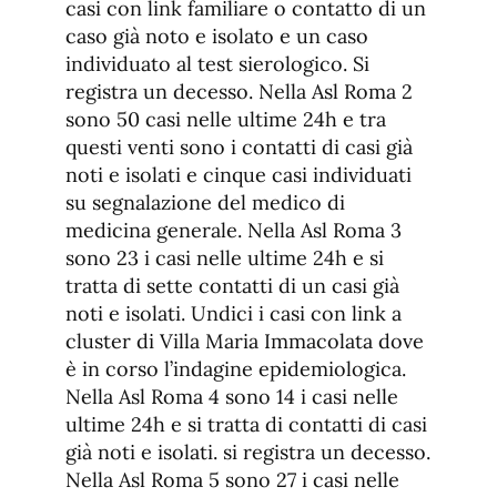
casi con link familiare o contatto di un
caso già noto e isolato e un caso
individuato al test sierologico. Si
registra un decesso. Nella Asl Roma 2
sono 50 casi nelle ultime 24h e tra
questi venti sono i contatti di casi già
noti e isolati e cinque casi individuati
su segnalazione del medico di
medicina generale. Nella Asl Roma 3
sono 23 i casi nelle ultime 24h e si
tratta di sette contatti di un casi già
noti e isolati. Undici i casi con link a
cluster di Villa Maria Immacolata dove
è in corso l’indagine epidemiologica.
Nella Asl Roma 4 sono 14 i casi nelle
ultime 24h e si tratta di contatti di casi
già noti e isolati. si registra un decesso.
Nella Asl Roma 5 sono 27 i casi nelle