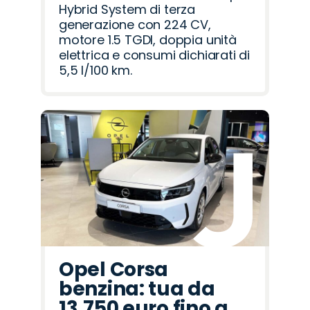
Hybrid System di terza
generazione con 224 CV,
motore 1.5 TGDI, doppia unità
elettrica e consumi dichiarati di
5,5 l/100 km.
Opel Corsa
benzina: tua da
13.750 euro fino a