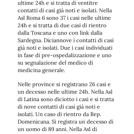
ultime 24h e si tratta di ventitre
contatti di casi già noti e isolati. Nella
Asl Roma 6 sono 37 i casi nelle ultime
24h e si tratta di due casi di rientro
dalla Toscana e uno con link dalla
Sardegna. Diciannove i contatti di casi
già noti e isolati. Due i casi individuati
in fase di pre-ospedalizzazione e uno
su segnalazione del medico di
medicina generale.
Nelle province si registrano 26 casi e
un decesso nelle ultime 24h. Nella Asl
di Latina sono diciotto i casi e si tratta
di nove contatti di casi già noti e
isolati. Un caso di rientro da Rep.
Domenicana. Si registra un decesso di
un uomo di 89 anni. Nella Asl di