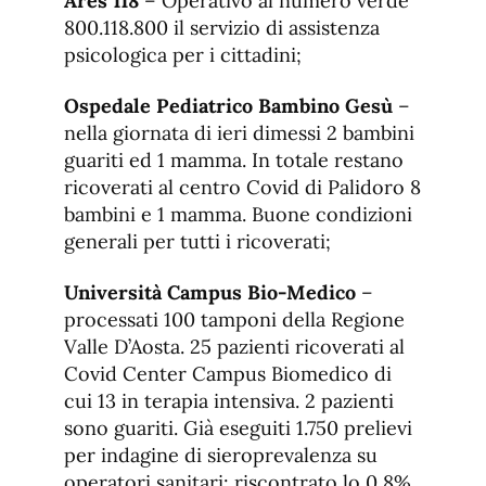
Ares 118
– Operativo al numero verde
800.118.800 il servizio di assistenza
psicologica per i cittadini;
Ospedale Pediatrico Bambino Gesù
–
nella giornata di ieri dimessi 2 bambini
guariti ed 1 mamma. In totale restano
ricoverati al centro Covid di Palidoro 8
bambini e 1 mamma. Buone condizioni
generali per tutti i ricoverati;
Università Campus Bio-Medico
–
processati 100 tamponi della Regione
Valle D’Aosta. 25 pazienti ricoverati al
Covid Center Campus Biomedico di
cui 13 in terapia intensiva. 2 pazienti
sono guariti. Già eseguiti 1.750 prelievi
per indagine di sieroprevalenza su
operatori sanitari: riscontrato lo 0,8%