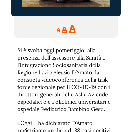
Reducir
Aumentar
Restablecer
A
A
A
tamaño
tamaño
tamaño
de
de
fuente.
Si è svolta oggi pomeriggio, alla
de
fuente
presenza dell’assessore alla Sanità e
fuente.
l’Integrazione Sociosanitaria della
Regione Lazio Alessio D’Amato, la
consueta videoconferenza della task-
force regionale per il COVID-19 con i
direttori generali delle Asl e Aziende
ospedaliere e Policlinici universitari e
ospedale Pediatrico Bambino Gesù.
«Oggi – ha dichiarato D’Amato –
registriamo un dato di 38 casi positivi