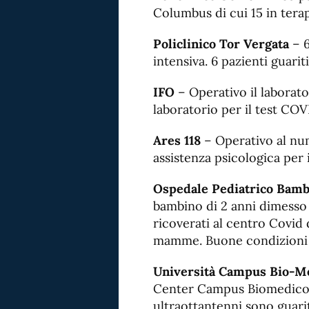
Columbus di cui 15 in terap
Policlinico Tor Vergata
– 6
intensiva. 6 pazienti guariti
IFO
– Operativo il laborator
laboratorio per il test CO
Ares 118
– Operativo al num
assistenza psicologica per i
Ospedale Pediatrico Bam
bambino di 2 anni dimesso 
ricoverati al centro Covid d
mamme. Buone condizioni ge
Università Campus Bio-M
Center Campus Biomedico di
ultraottantenni sono guarit