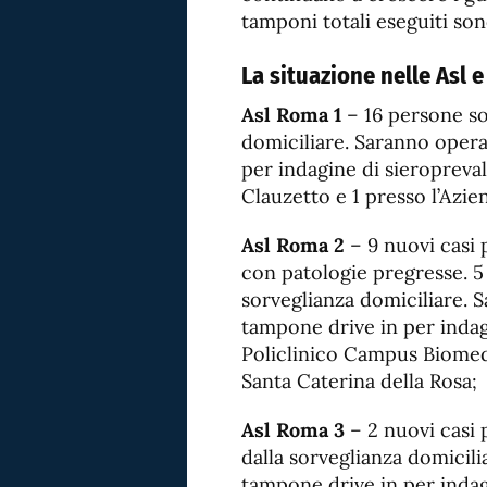
tamponi totali eseguiti sono
La situazione nelle Asl e
Asl Roma 1
– 16 persone so
domiciliare. Saranno opera
per indagine di sieropreval
Clauzetto e 1 presso l’Azi
Asl Roma 2
– 9 nuovi casi 
con patologie pregresse. 5
sorveglianza domiciliare. 
tampone drive in per indagi
Policlinico Campus Biomedi
Santa Caterina della Rosa;
Asl Roma 3
– 2 nuovi casi 
dalla sorveglianza domicili
tampone drive in per indag