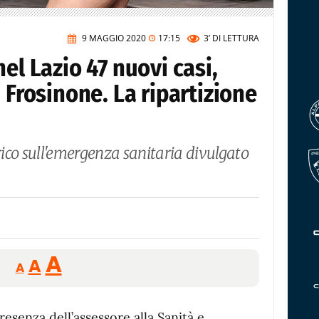
9 MAGGIO 2020
17:15
3’
DI LETTURA
el Lazio 47 nuovi casi,
 Frosinone. La ripartizione
ico sull'emergenza sanitaria divulgato
Reducir
Aumentar
Restablecer
A
A
A
tamaño
tamaño
tamaño
de
de
fuente.
resenza dell’assessore alla Sanità e