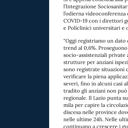
l’Integrazione Sociosanitar
l’odierna videoconferenza d
COVID-19 con i direttori g
e Policlinici universitari 
“Oggi registriamo un dato d
trend al 0,6%. Proseguono i
socio-assistenziali private
strutture per anziani ispezi
sono registrate situazioni d
verificare la piena applica
severi, fino in alcuni casi 
tradito gli anziani non può
regionale. Il Lazio punta su
mila per capire la circolaz
discesa nelle province dov
nelle ultime 24h. Nelle ult
continuano a crescere i guar