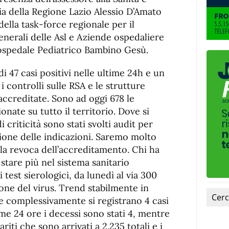
de
fuente
ia della Regione Lazio Alessio D’Amato
fuente.
ella task-force regionale per il
enerali delle Asl e Aziende ospedaliere
e ospedale Pediatrico Bambino Gesù.
i 47 casi positivi nelle ultime 24h e un
 controlli sulle RSA e le strutture
 accreditate. Sono ad oggi 678 le
onate su tutto il territorio. Dove si
i criticità sono stati svolti audit per
zione delle indicazioni. Saremo molto
alla revoca dell’accreditamento. Chi ha
 stare più nel sistema sanitario
i test sierologici, da lunedì al via 300
ione del virus. Trend stabilmente in
e complessivamente si registrano 4 casi
ime 24 ore i decessi sono stati 4, mentre
iti che sono arrivati a 2.235 totali e i