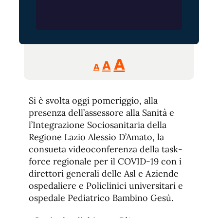
Reducir
Aumentar
Restablecer
A
A
A
tamaño
tamaño
tamaño
de
de
fuente.
Si è svolta oggi pomeriggio, alla
de
fuente
presenza dell’assessore alla Sanità e
fuente.
l’Integrazione Sociosanitaria della
Regione Lazio Alessio D’Amato, la
consueta videoconferenza della task-
force regionale per il COVID-19 con i
direttori generali delle Asl e Aziende
ospedaliere e Policlinici universitari e
ospedale Pediatrico Bambino Gesù.