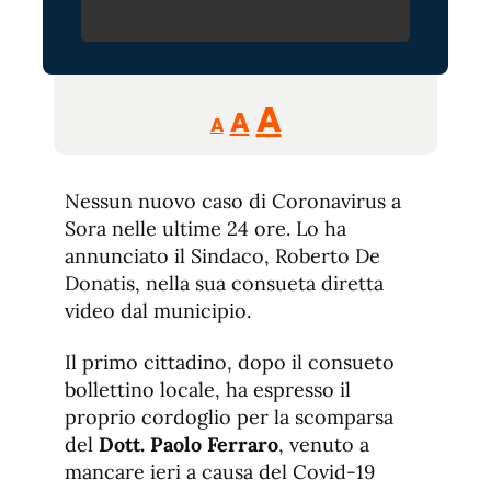
Reducir
Aumentar
Restablecer
A
A
A
tamaño
tamaño
tamaño
de
de
fuente.
Nessun nuovo caso di Coronavirus a
de
fuente
Sora nelle ultime 24 ore. Lo ha
fuente.
annunciato il Sindaco, Roberto De
Donatis, nella sua consueta diretta
video dal municipio.
Il primo cittadino, dopo il consueto
bollettino locale, ha espresso il
proprio cordoglio per la scomparsa
del
Dott. Paolo Ferraro
, venuto a
mancare ieri a causa del Covid-19