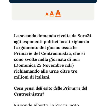
Reducir
Aumentar
Restablecer
A
A
A
tamaño
tamaño
tamaño
de
de
fuente.
de
fuente
La seconda domanda rivolta da Sora24
fuente.
agli esponenti politici locali riguarda
l’argomento del giorno ossia le
Primarie del Centrosinistra, che si
sono svolte nella giornata di ieri
(Domenica 25 Novembre ndr)
richiamando alle urne oltre tre
milioni di italiani
.
Cosa pensi dell’esito delle Primarie del
Centrosinistra?
Risponde Alberto La Rocca, noto