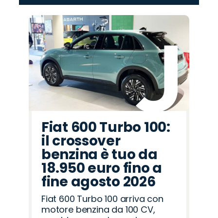
‹
›
Promo
Promo
Promo
Promo
Promo
Promo
Promo
Promo
Promo
Promo
Promo
Promo
Promo
Promo
Promo
Seat
Hyundai
Jaecoo
Lancia
Fiat
Opel
Mazda
Cupra
Alfa
Jeep
Abarth
Omoda
Peugeot
Citroën
Land
Romeo
Rover
Fiat 600 Turbo 100:
il crossover
benzina è tuo da
18.950 euro fino a
fine agosto 2026
Fiat 600 Turbo 100 arriva con
motore benzina da 100 CV,