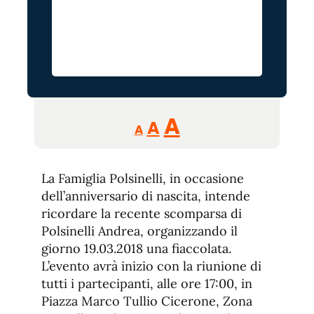
Reducir
Aumentar
Restablecer
A
A
A
tamaño
tamaño
tamaño
de
de
fuente.
La Famiglia Polsinelli, in occasione
de
fuente
dell’anniversario di nascita, intende
fuente.
ricordare la recente scomparsa di
Polsinelli Andrea, organizzando il
giorno 19.03.2018 una fiaccolata.
L’evento avrà inizio con la riunione di
tutti i partecipanti, alle ore 17:00, in
Piazza Marco Tullio Cicerone, Zona