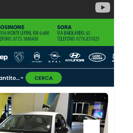
CERCA
›