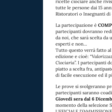
ricette ciociare anche rivi
tutte le persone dai 15 ann
Ristoratori o Insegnanti di
La partecipazione è
COMP
partecipanti dovranno redi
da noi, che sarà scelta da
esperti e non…
Tutto questo verrà fatto al 
edizione e cioè: “
Valorizzaz
Ciociaria
”. I partecipanti 
piatto a scelta fra, antipa
di facile esecuzione ed il p
Le prove si svolgeranno pre
partecipanti saranno coadi
Giovedì sera dal 6 Dicemb
momento della selezion
UFFICIALE D’AMMISSIONE 