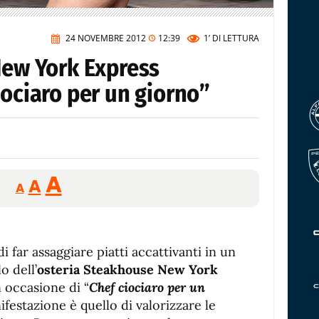
24 NOVEMBRE 2012
12:39
1’
DI LETTURA
New York Express
iociaro per un giorno”
Reducir
Aumentar
Restablecer
A
A
A
tamaño
tamaño
tamaño
de
de
fuente.
de
fuente
di far assaggiare piatti accattivanti in un
fuente.
o dell’
osteria Steakhouse New York
n occasione di “
Chef ciociaro per un
ifestazione è quello di valorizzare le