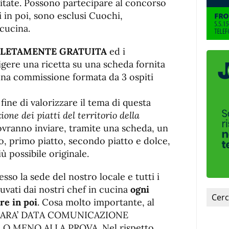
sitate. Possono partecipare al concorso
i in poi, sono esclusi Cuochi,
 cucina.
LETAMENTE GRATUITA
ed i
gere una ricetta su una scheda fornita
 una commissione formata da 3 ospiti
fine di valorizzare il tema di questa
ione dei piatti del territorio della
dovranno inviare, tramite una scheda, un
sto, primo piatto, secondo piatto e dolce,
iù possibile originale.
sso la sede del nostro locale e tutti i
uvati dai nostri chef in cucina
ogni
re in poi
. Cosa molto importante, al
e SARA’ DATA COMUNICAZIONE
O MENO ALLA PROVA. Nel rispetto