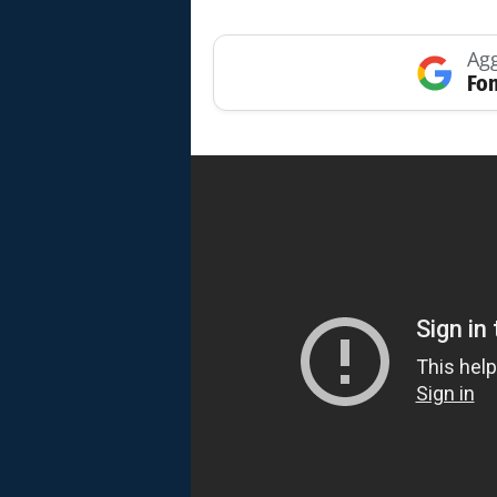
Agg
Fon