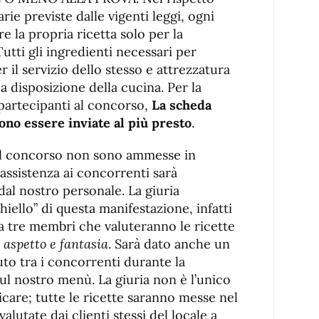
rie previste dalle vigenti leggi, ogni
e la propria ricetta solo per la
Tutti gli ingredienti necessari per
r il servizio dello stesso e attrezzatura
a disposizione della cucina. Per la
partecipanti al concorso,
La scheda
vono essere inviate al più presto
.
el concorso non sono ammesse in
assistenza ai concorrenti sarà
dal nostro personale. La giuria
chiello” di questa manifestazione, infatti
da tre membri che valuteranno le ricette
,
aspetto e fantasia
. Sarà dato anche un
uto tra i concorrenti durante la
l nostro menù. La giuria non è l’unico
are; tutte le ricette saranno messe nel
lutate dai clienti stessi del locale a