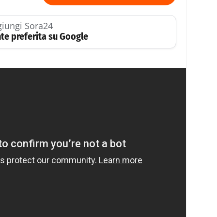
iungi Sora24
te preferita su Google