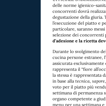
delle norme igienico-sanita
concorrenti dovrà realizzar
degustazione della giuria. 
l’esecuzione del piatto e pe
particolare, saranno messi 
selezione dei concorrenti 
d’adesione e la ricetta de
Durante lo svolgimento d
cucina persone estranee, l’
assicurata esclusivamente 
rappresenta il “fiore all’oc
la stessa è rappresentata 
in base alla
tecnica
,
sapore
voto per il piatto più vend
settimana di permanenza su
organo competente a giudic
menu per una settimana e va