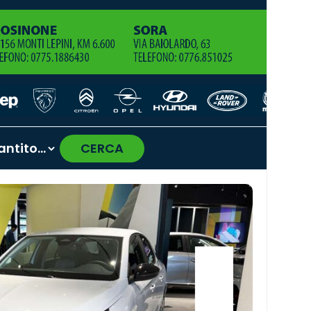
CERCA
›