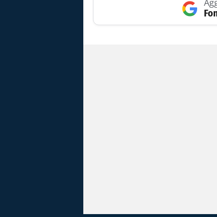
Agg
Fon