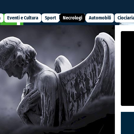
a
Eventi e Cultura
Sport
Necrologi
Automobili
Ciociari