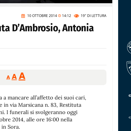
10 OTTOBRE 2014
14:12
19"
DI LETTURA
uta D’Ambrosio, Antonia
Reducir
Aumentar
Restablecer
A
A
A
tamaño
tamaño
tamaño
de
de
fuente.
a a mancare all’affetto dei suoi cari,
de
fuente
e in via Marsicana n. 83, Restituta
fuente.
. I funerali si svolgeranno oggi
bre 2014, alle ore 16:00 nella
 in Sora.