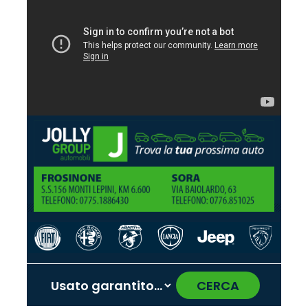
CERCA
‹
›