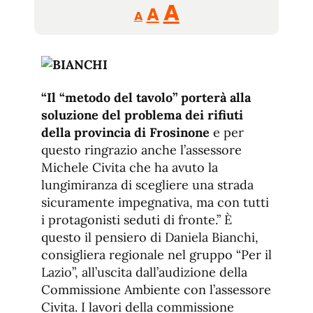
Reducir
Aumentar
Restablecer
A
A
A
tamaño
tamaño
tamaño
de
de
fuente.
de
fuente
fuente.
“Il “metodo del tavolo” porterà alla
soluzione del problema dei rifiuti
della provincia di Frosinone
e per
questo ringrazio anche l’assessore
Michele Civita che ha avuto la
lungimiranza di scegliere una strada
sicuramente impegnativa, ma con tutti
i protagonisti seduti di fronte.” È
questo il pensiero di Daniela Bianchi,
consigliera regionale nel gruppo “Per il
Lazio”, all’uscita dall’audizione della
Commissione Ambiente con l’assessore
Civita. I lavori della commissione