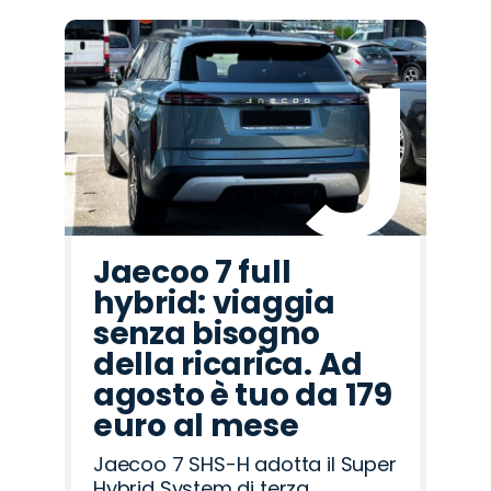
Promo
Promo
Promo
Promo
Promo
Promo
Promo
Promo
Promo
Promo
Promo
Promo
Promo
Promo
Promo
Abarth
Hyundai
Alfa
Seat
Cupra
Citroën
Jaecoo
Opel
Omoda
Fiat
Peugeot
Mazda
Land
Jeep
Lancia
Romeo
Rover
Jaecoo 7 full
hybrid: viaggia
senza bisogno
della ricarica. Ad
agosto è tuo da 179
euro al mese
Jaecoo 7 SHS-H adotta il Super
Hybrid System di terza