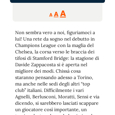
Reducir
Aumentar
Restablecer
A
A
A
tamaño
tamaño
tamaño
de
de
fuente.
Non sembra vero a noi, figuriamoci a
de
fuente
lui! Una rete da sogno nel debutto in
fuente.
Champions League con la maglia del
Chelsea, la corsa verso le braccia dei
tifosi di Stamford Bridge: la stagione di
Davide Zappacosta si è aperta nel
migliore dei modi. Chissà cosa
staranno pensando adesso a Torino,
ma anche nelle sedi degli altri “top
club” italiani. Difficilmente i vari
Agnelli, Berlusconi, Moratti, Sensi e via
dicendo, si sarebbero lasciati scappare
un giocatore così importante, un