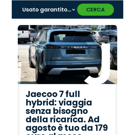
CERCA
‹
›
Promo
Promo
Promo
Promo
Promo
Promo
Promo
Promo
Promo
Promo
Promo
Promo
Promo
Promo
Promo
Jeep
Mazda
Fiat
Jaecoo
Seat
Cupra
Citroën
Opel
Peugeot
Alfa
Abarth
Omoda
Lancia
Hyundai
Land
Romeo
Rover
Jaecoo 7 full
hybrid: viaggia
senza bisogno
della ricarica. Ad
agosto è tuo da 179