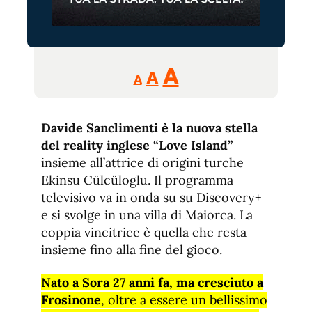
Reducir
Aumentar
Restablecer
A
A
A
tamaño
tamaño
tamaño
de
de
fuente.
Davide Sanclimenti è la nuova stella
de
fuente
del reality inglese “Love Island”
fuente.
insieme all’attrice di origini turche
Ekinsu Cülcüloglu. Il programma
televisivo va in onda su su Discovery+
e si svolge in una villa di Maiorca. La
coppia vincitrice è quella che resta
insieme fino alla fine del gioco.
Nato a Sora 27 anni fa, ma cresciuto a
Frosinone
, oltre a essere un bellissimo