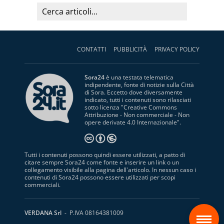
CONTATTI
PUBBLICITÀ
PRIVACY POLICY
Sora24
è una testata telematica
indipendente, fonte di notizie sulla Città
di Sora. Eccetto dove diversamente
indicato, tutti i contenuti sono rilasciati
sotto licenza "
Creative Commons
Attribuzione - Non commerciale - Non
opere derivate 4.0 Internazionale
".
Tutti i contenuti possono quindi essere utilizzati, a patto di
citare sempre Sora24 come fonte e inserire un link o un
collegamento visibile alla pagina dell'articolo. In nessun caso i
contenuti di Sora24 possono essere utilizzati per scopi
commerciali.
S
VERDANA Srl
- P.IVA 08164381009