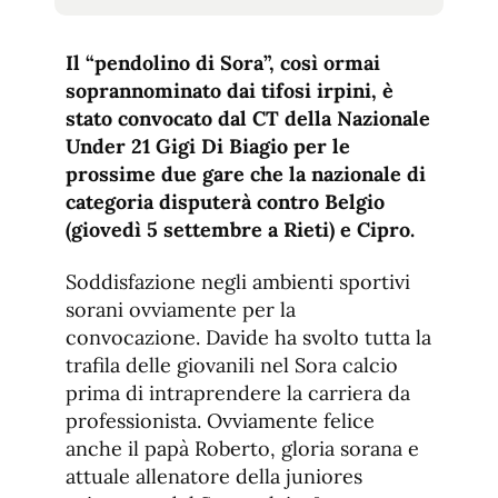
tamaño
tamaño
de
de
fuente.
Il “pendolino di Sora”, così ormai
de
fuente
soprannominato dai tifosi irpini, è
fuente.
stato convocato dal CT della Nazionale
Under 21 Gigi Di Biagio per le
prossime due gare che la nazionale di
categoria disputerà contro Belgio
(giovedì 5 settembre a Rieti) e Cipro.
Soddisfazione negli ambienti sportivi
sorani ovviamente per la
convocazione. Davide ha svolto tutta la
trafila delle giovanili nel Sora calcio
prima di intraprendere la carriera da
professionista. Ovviamente felice
anche il papà Roberto, gloria sorana e
attuale allenatore della juniores