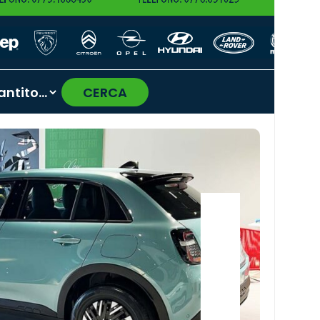
CERCA
›