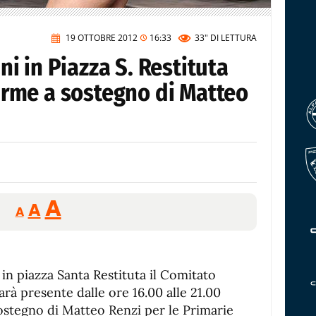
19 OTTOBRE 2012
16:33
33"
DI LETTURA
 in Piazza S. Restituta
 firme a sostegno di Matteo
Reducir
Aumentar
Restablecer
A
A
A
tamaño
tamaño
tamaño
de
de
fuente.
de
fuente
in piazza Santa Restituta il Comitato
fuente.
arà presente dalle ore 16.00 alle 21.00
sostegno di Matteo Renzi per le Primarie