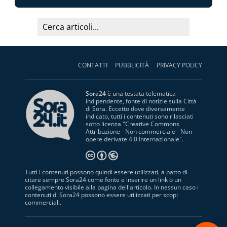
CONTATTI
PUBBLICITÀ
PRIVACY POLICY
Sora24
è una testata telematica
indipendente, fonte di notizie sulla Città
di Sora. Eccetto dove diversamente
indicato, tutti i contenuti sono rilasciati
sotto licenza "
Creative Commons
Attribuzione - Non commerciale - Non
opere derivate 4.0 Internazionale
".
Tutti i contenuti possono quindi essere utilizzati, a patto di
citare sempre Sora24 come fonte e inserire un link o un
collegamento visibile alla pagina dell'articolo. In nessun caso i
contenuti di Sora24 possono essere utilizzati per scopi
commerciali.
S