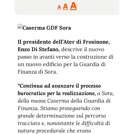
Reducir
Aumentar
Restablecer
A
A
A
tamaño
tamaño
tamaño
de
de
fuente.
de
fuente
fuente.
Il presidente dell’Ater di Frosinone,
Enzo Di Stefano,
descrive il nuovo
passo in avanti verso la costruzione di
un nuovo edificio per la Guardia di
Finanza di Sora.
“Continua ad avanzare il processo
burocratico per la realizzazione,
a Sora,
della nuova Caserma della Guardia di
Finanza. Stiamo proseguendo con
grande determinazione sul percorso
tracciato e, nonostante le difficoltà di
natura procedurale che erano