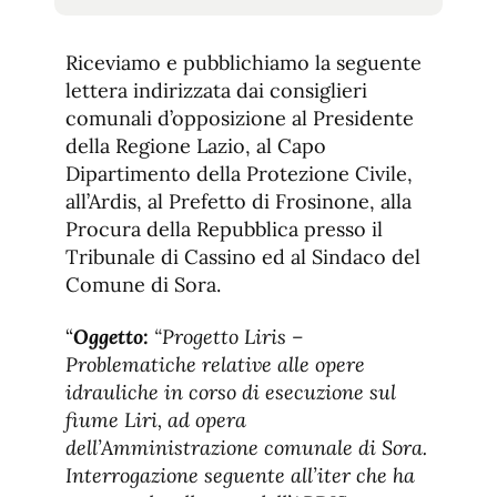
tamaño
tamaño
de
de
fuente.
Riceviamo e pubblichiamo la seguente
de
fuente
lettera indirizzata dai consiglieri
fuente.
comunali d’opposizione al Presidente
della Regione Lazio, al Capo
Dipartimento della Protezione Civile,
all’Ardis, al Prefetto di Frosinone, alla
Procura della Repubblica presso il
Tribunale di Cassino ed al Sindaco del
Comune di Sora.
“
Oggetto:
“Progetto Liris –
Problematiche relative alle opere
idrauliche in corso di esecuzione sul
fiume Liri, ad opera
dell’Amministrazione comunale di Sora.
Interrogazione seguente all’iter che ha