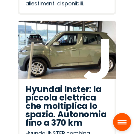
allestimenti disponibili.
Hyundai Inster: la
piccola elettrica
che moltiplica lo
spazio. Autonomia
S
fino a 370 km
Hyundai INSTER combina