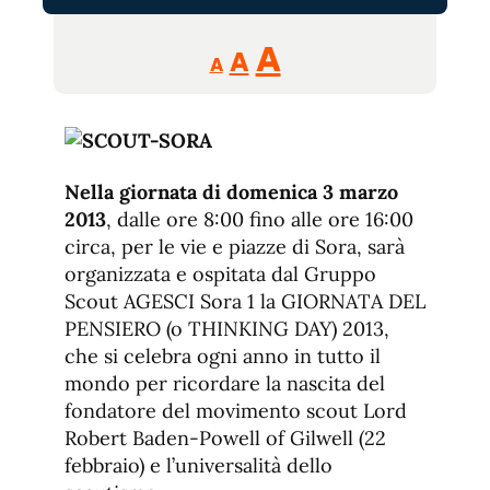
Reducir
Aumentar
Restablecer
A
A
A
tamaño
tamaño
tamaño
de
de
fuente.
de
fuente
fuente.
Nella giornata di domenica 3 marzo
2013
, dalle ore 8:00 fino alle ore 16:00
circa, per le vie e piazze di Sora, sarà
organizzata e ospitata dal Gruppo
Scout AGESCI Sora 1 la GIORNATA DEL
PENSIERO (o THINKING DAY) 2013,
che si celebra ogni anno in tutto il
mondo per ricordare la nascita del
fondatore del movimento scout Lord
Robert Baden-Powell of Gilwell (22
febbraio) e l’universalità dello