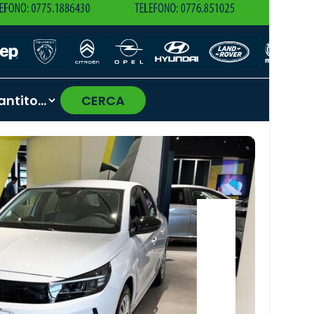
CERCA
›