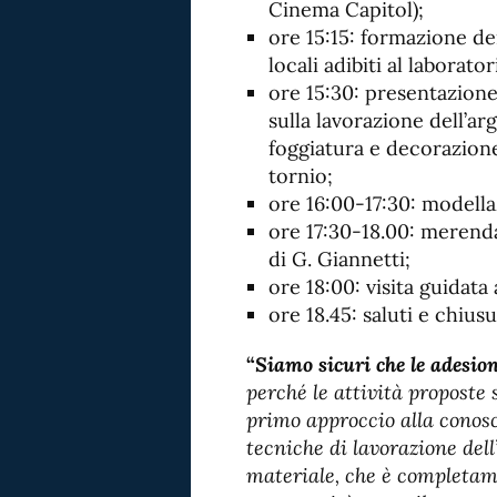
Cinema Capitol);
ore 15:15: formazione de
locali adibiti al laborator
ore 15:30: presentazione
sulla lavorazione dell’arg
foggiatura e decorazione
tornio;
ore 16:00-17:30: modellaz
ore 17:30-18.00: merenda
di G. Giannetti;
ore 18:00: visita guidata
ore 18.45: saluti e chiusu
“
Siamo sicuri che le adesio
perché le attività proposte
primo approccio alla conosce
tecniche di lavorazione dell
materiale, che è completam