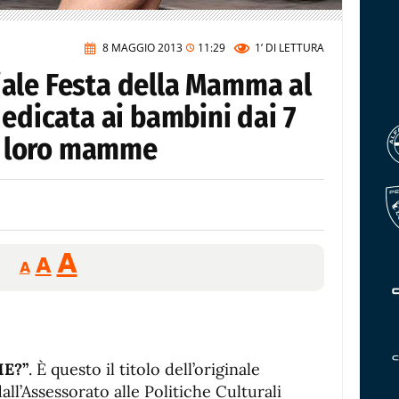
8 MAGGIO 2013
11:29
1’
DI LETTURA
ale Festa della Mamma al
dedicata ai bambini dai 7
le loro mamme
Reducir
Aumentar
Restablecer
A
A
A
tamaño
tamaño
tamaño
de
de
fuente.
de
fuente
fuente.
E?”
. È questo il titolo dell’originale
all’Assessorato alle Politiche Culturali