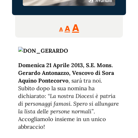
Reducir
Aumentar
Restablecer
A
A
A
tamaño
tamaño
tamaño
de
de
fuente.
de
fuente
fuente.
Domenica 21 Aprile 2013, S.E. Mons.
Gerardo Antonazzo, Vescovo di Sora
Aquino Pontecorvo
, sarà tra noi.
Subito dopo la sua nomina ha
dichiarato:
“La nostra Diocesi è patria
di personaggi famosi. Spero si allungare
la lista delle persone normali”
.
Accogliamolo insieme in un unico
abbraccio!