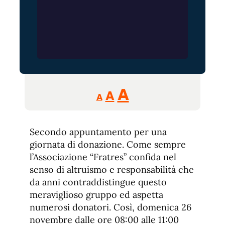
Reducir
Aumentar
Restablecer
A
A
A
tamaño
tamaño
tamaño
de
de
fuente.
Secondo appuntamento per una
de
fuente
giornata di donazione. Come sempre
fuente.
l’Associazione “Fratres” confida nel
senso di altruismo e responsabilità che
da anni contraddistingue questo
meraviglioso gruppo ed aspetta
numerosi donatori. Così, domenica 26
novembre dalle ore 08:00 alle 11:00