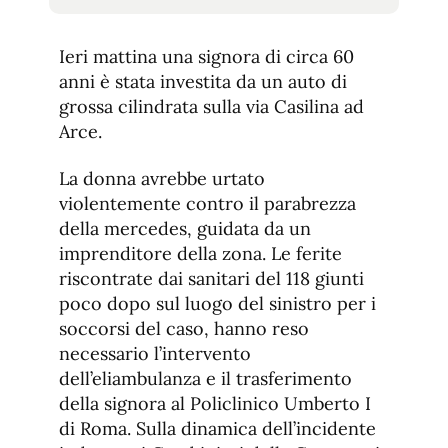
tamaño
tamaño
de
de
fuente.
Ieri mattina una signora di circa 60
de
fuente
anni è stata investita da un auto di
fuente.
grossa cilindrata sulla via Casilina ad
Arce.
La donna avrebbe urtato
violentemente contro il parabrezza
della mercedes, guidata da un
imprenditore della zona. Le ferite
riscontrate dai sanitari del 118 giunti
poco dopo sul luogo del sinistro per i
soccorsi del caso, hanno reso
necessario l’intervento
dell’eliambulanza e il trasferimento
della signora al Policlinico Umberto I
di Roma. Sulla dinamica dell’incidente