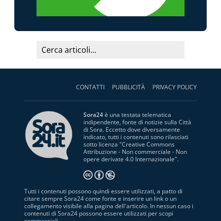
CONTATTI
PUBBLICITÀ
PRIVACY POLICY
Sora24
è una testata telematica
indipendente, fonte di notizie sulla Città
di Sora. Eccetto dove diversamente
indicato, tutti i contenuti sono rilasciati
sotto licenza "
Creative Commons
Attribuzione - Non commerciale - Non
opere derivate 4.0 Internazionale
".
Tutti i contenuti possono quindi essere utilizzati, a patto di
citare sempre Sora24 come fonte e inserire un link o un
collegamento visibile alla pagina dell'articolo. In nessun caso i
contenuti di Sora24 possono essere utilizzati per scopi
commerciali.