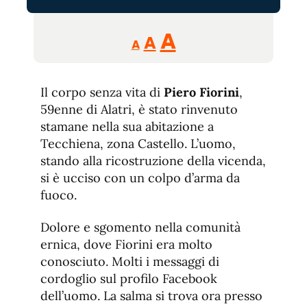
Reducir
Aumentar
Restablecer
A
A
A
tamaño
tamaño
tamaño
de
de
fuente.
Il corpo senza vita di
Piero Fiorini
de
,
fuente
59enne di Alatri, è stato rinvenuto
fuente.
stamane nella sua abitazione a
Tecchiena, zona Castello. L’uomo,
stando alla ricostruzione della vicenda,
si è ucciso con un colpo d’arma da
fuoco.
Dolore e sgomento nella comunità
ernica, dove Fiorini era molto
conosciuto. Molti i messaggi di
cordoglio sul profilo Facebook
dell’uomo. La salma si trova ora presso