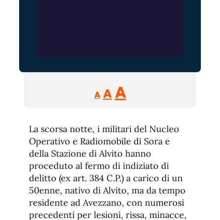
Reducir
Aumentar
Restablecer
A
A
A
tamaño
tamaño
tamaño
de
de
fuente.
La scorsa notte, i militari del Nucleo
de
fuente
Operativo e Radiomobile di Sora e
fuente.
della Stazione di Alvito hanno
proceduto al fermo di indiziato di
delitto (ex art. 384 C.P.) a carico di un
50enne, nativo di Alvito, ma da tempo
residente ad Avezzano, con numerosi
precedenti per lesioni, rissa, minacce,