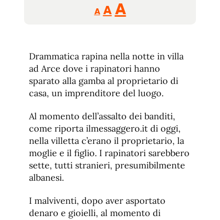
Reducir
Aumentar
Restablecer
A
A
A
tamaño
tamaño
tamaño
de
de
fuente.
de
fuente
Drammatica rapina nella notte in villa
fuente.
ad Arce dove i rapinatori hanno
sparato alla gamba al proprietario di
casa, un imprenditore del luogo.
Al momento dell’assalto dei banditi,
come riporta ilmessaggero.it di oggi,
nella villetta c’erano il proprietario, la
moglie e il figlio. I rapinatori sarebbero
sette, tutti stranieri, presumibilmente
albanesi.
I malviventi, dopo aver asportato
denaro e gioielli, al momento di