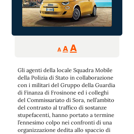
Reducir
Aumentar
Restablecer
A
A
A
tamaño
tamaño
tamaño
de
de
fuente.
Gli agenti della locale Squadra Mobile
de
fuente
della Polizia di Stato in collaborazione
fuente.
con i militari del Gruppo della Guardia
di Finanza di Frosinone ed i colleghi
del Commissariato di Sora, nell’ambito
del contrasto al traffico di sostanze
stupefacenti, hanno portato a termine
l’ennesimo colpo nei confronti di una
organizzazione dedita allo spaccio di