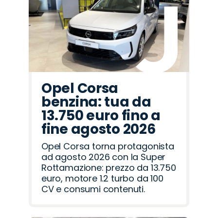
Seat
Mazda
Opel
Hyundai
Jeep
Jaecoo
Alfa
Abarth
Omoda
Fiat
Lancia
Cupra
Citroën
Peugeot
Land
Romeo
Rover
Opel Corsa
benzina: tua da
13.750 euro fino a
fine agosto 2026
Opel Corsa torna protagonista
ad agosto 2026 con la Super
Rottamazione: prezzo da 13.750
euro, motore 1.2 turbo da 100
CV e consumi contenuti.