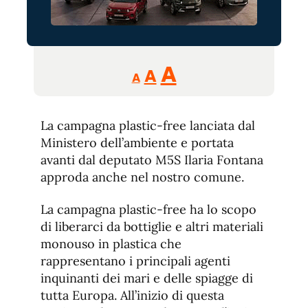
Reducir
Aumentar
Restablecer
A
A
A
tamaño
tamaño
tamaño
de
de
fuente.
La campagna plastic-free lanciata dal
de
fuente
Ministero dell’ambiente e portata
fuente.
avanti dal deputato M5S Ilaria Fontana
approda anche nel nostro comune.
La campagna plastic-free ha lo scopo
di liberarci da bottiglie e altri materiali
monouso in plastica che
rappresentano i principali agenti
inquinanti dei mari e delle spiagge di
tutta Europa. All’inizio di questa