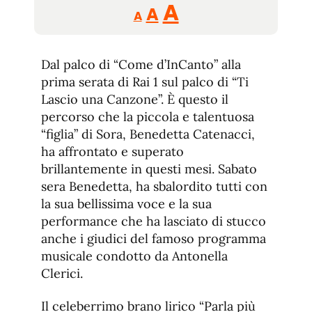
Reducir
Aumentar
Restablecer
A
A
A
tamaño
tamaño
tamaño
de
de
fuente.
Dal palco di “Come d’InCanto” alla
de
fuente
prima serata di Rai 1 sul palco di “Ti
fuente.
Lascio una Canzone”. È questo il
percorso che la piccola e talentuosa
“figlia” di Sora, Benedetta Catenacci,
ha affrontato e superato
brillantemente in questi mesi. Sabato
sera Benedetta, ha sbalordito tutti con
la sua bellissima voce e la sua
performance che ha lasciato di stucco
anche i giudici del famoso programma
musicale condotto da Antonella
Clerici.
Il celeberrimo brano lirico “Parla più