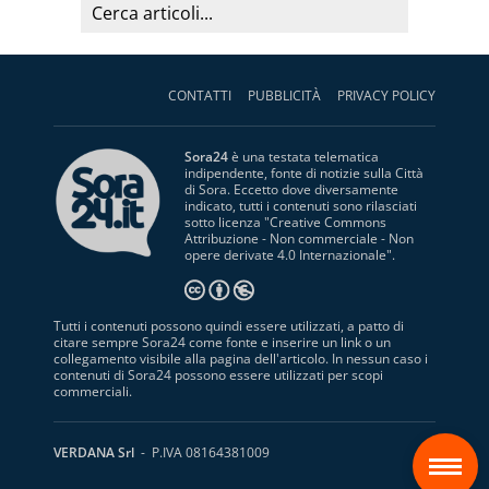
CONTATTI
PUBBLICITÀ
PRIVACY POLICY
Sora24
è una testata telematica
indipendente, fonte di notizie sulla Città
di Sora. Eccetto dove diversamente
indicato, tutti i contenuti sono rilasciati
sotto licenza "
Creative Commons
Attribuzione - Non commerciale - Non
opere derivate 4.0 Internazionale
".
Tutti i contenuti possono quindi essere utilizzati, a patto di
citare sempre Sora24 come fonte e inserire un link o un
collegamento visibile alla pagina dell'articolo. In nessun caso i
contenuti di Sora24 possono essere utilizzati per scopi
commerciali.
S
VERDANA Srl
- P.IVA 08164381009