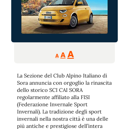
Reducir
Aumentar
Restablecer
A
A
A
tamaño
tamaño
tamaño
de
de
fuente.
La Sezione del Club Alpino Italiano di
de
fuente
Sora annuncia con orgoglio la rinascita
fuente.
dello storico SCI CAI SORA
regolarmente affiliato alla FISI
(Federazione Invernale Sport
Invernali). La tradizione degli sport
invernali nella nostra città è una delle
più antiche e prestigiose dell’intera