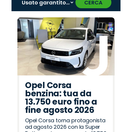
CERCA
‹
›
Promo
Promo
Promo
Promo
Promo
Promo
Promo
Promo
Promo
Promo
Promo
Promo
Promo
Promo
Promo
Fiat
Cupra
Citroën
Hyundai
Alfa
Mazda
Peugeot
Jeep
Omoda
Land
Abarth
Seat
Lancia
Jaecoo
Opel
Romeo
Rover
Opel Corsa
benzina: tua da
13.750 euro fino a
fine agosto 2026
Opel Corsa torna protagonista
ad agosto 2026 con la Super