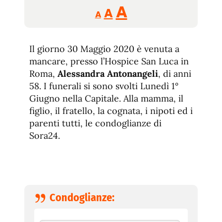
Reducir
Aumentar
Restablecer
A
A
A
tamaño
tamaño
tamaño
de
de
fuente.
Il giorno 30 Maggio 2020 è venuta a
de
fuente
mancare, presso l’Hospice San Luca in
fuente.
Roma,
Alessandra Antonangeli
, di anni
58. I funerali si sono svolti Lunedì 1°
Giugno nella Capitale. Alla mamma, il
figlio, il fratello, la cognata, i nipoti ed i
parenti tutti, le condoglianze di
Sora24.
Condoglianze: