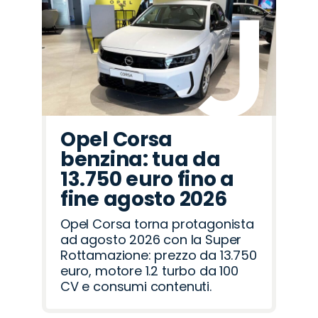
Peugeot
Seat
Jeep
Opel
Lancia
Fiat
Abarth
Land
Cupra
Hyundai
Mazda
Jaecoo
Citroën
Alfa
Omoda
Rover
Romeo
Opel Corsa
benzina: tua da
13.750 euro fino a
fine agosto 2026
Opel Corsa torna protagonista
ad agosto 2026 con la Super
Rottamazione: prezzo da 13.750
euro, motore 1.2 turbo da 100
CV e consumi contenuti.