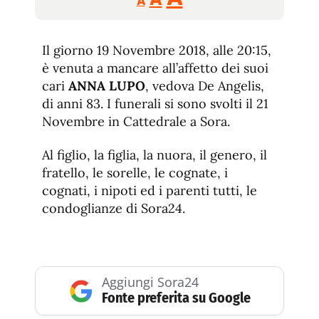
A
tamaño
tamaño
tamaño
de
de
fuente.
Il giorno 19 Novembre 2018, alle 20:15,
de
fuente
è venuta a mancare all’affetto dei suoi
fuente.
cari
ANNA LUPO
, vedova De Angelis,
di anni 83. I funerali si sono svolti il 21
Novembre in Cattedrale a Sora.
Al figlio, la figlia, la nuora, il genero, il
fratello, le sorelle, le cognate, i
cognati, i nipoti ed i parenti tutti, le
condoglianze di Sora24.
Aggiungi Sora24
Fonte preferita su Google