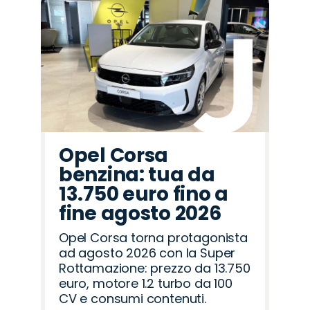
Promo
Promo
Promo
Promo
Promo
Promo
Promo
Promo
Promo
Promo
Promo
Promo
Promo
Promo
Promo
Hyundai
Jaecoo
Omoda
Abarth
Land
Seat
Opel
Cupra
Jeep
Mazda
Fiat
Citroën
Alfa
Peugeot
Lancia
Rover
Romeo
Opel Corsa
benzina: tua da
13.750 euro fino a
fine agosto 2026
Opel Corsa torna protagonista
ad agosto 2026 con la Super
Rottamazione: prezzo da 13.750
euro, motore 1.2 turbo da 100
CV e consumi contenuti.