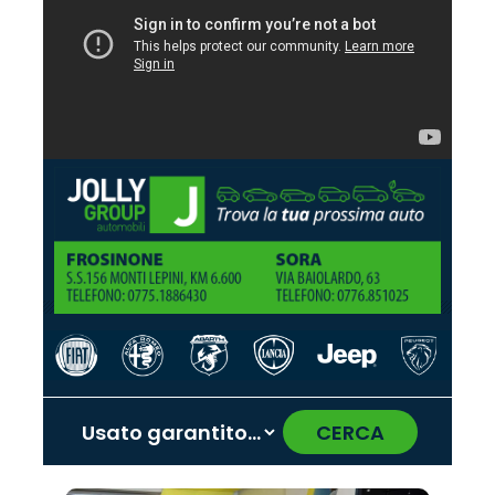
CERCA
‹
›