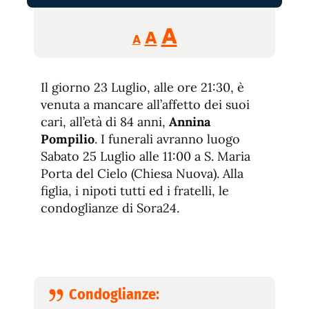
Reducir
Aumentar
Restablecer
A
A
A
tamaño
tamaño
tamaño
de
de
fuente.
Il giorno 23 Luglio, alle ore 21:30, è
de
fuente
venuta a mancare all’affetto dei suoi
fuente.
cari, all’età di 84 anni,
Annina
Pompilio
. I funerali avranno luogo
Sabato 25 Luglio alle 11:00 a S. Maria
Porta del Cielo (Chiesa Nuova). Alla
figlia, i nipoti tutti ed i fratelli, le
condoglianze di Sora24.
Condoglianze: