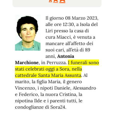
A
tamaño
tamaño
tamaño
de
de
fuente.
Il giorno 08 Marzo 2023,
de
fuente
alle ore 12:30, a Isola del
fuente.
Liri presso la casa di
cura Miacci, è venuta a
mancare all’affetto dei
suoi cari, all’età di 89
anni,
Antonia
Marchione
, in Perruzza.
I funerali sono
stati celebrati oggi a Sora, nella
cattedrale Santa Maria Assunta
. Al
marito, la figlia Maria, il genero
Vincenzo, i nipoti Daniele, Alessandro
e Federico, la nuora Cristina, la
nipotina Ilde e i parenti tutti, le
condoglianze di Sora24.