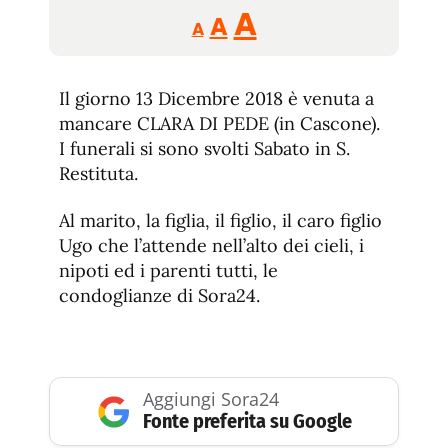
Reducir
Aumentar
Restablecer
A
A
A
tamaño
tamaño
tamaño
de
de
fuente.
Il giorno 13 Dicembre 2018 è venuta a
de
fuente
mancare CLARA DI PEDE (in Cascone).
fuente.
I funerali si sono svolti Sabato in S.
Restituta.
Al marito, la figlia, il figlio, il caro figlio
Ugo che l’attende nell’alto dei cieli, i
nipoti ed i parenti tutti, le
condoglianze di Sora24.
Aggiungi Sora24
Fonte preferita su Google