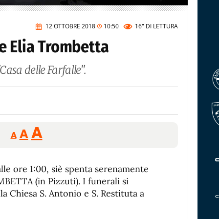
12 OTTOBRE 2018
10:50
16"
DI LETTURA
e Elia Trombetta
Casa delle Farfalle".
Reducir
Aumentar
Restablecer
A
A
A
tamaño
tamaño
tamaño
de
de
fuente.
alle ore 1:00, siè spenta serenamente
de
fuente
BETTA (in Pizzuti). I funerali si
fuente.
a Chiesa S. Antonio e S. Restituta a