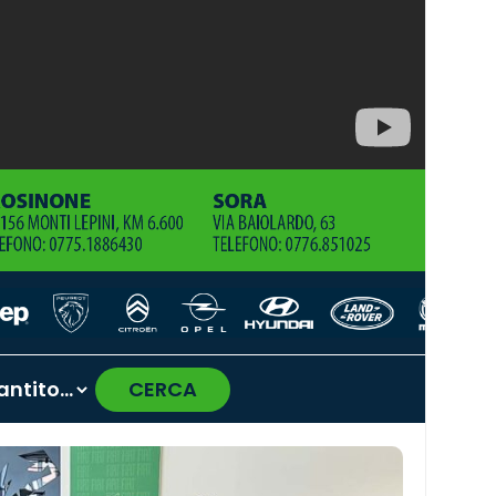
CERCA
›