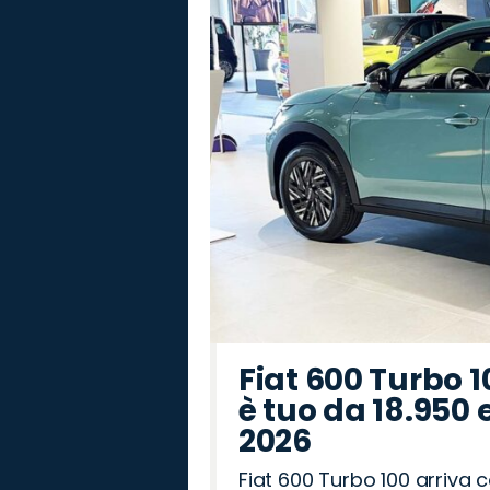
Hyundai
Omoda
Seat
Jaecoo
Jeep
Land
Mazda
Citroën
Peugeot
Alfa
Fiat
Opel
Cupra
Lancia
Abarth
Rover
Romeo
Fiat 600 Turbo 1
è tuo da 18.950 
2026
Fiat 600 Turbo 100 arriva