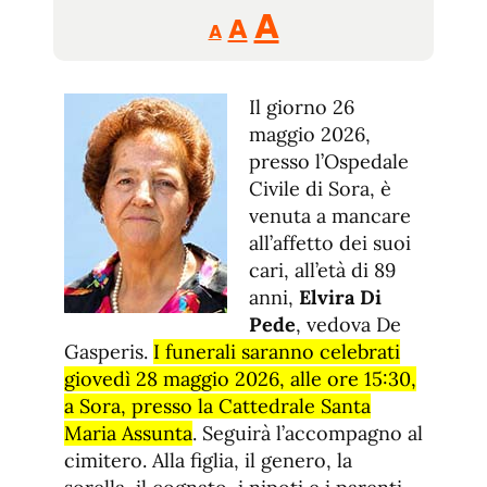
Reducir
Aumentar
Restablecer
A
A
A
tamaño
tamaño
tamaño
de
de
fuente.
Il giorno 26
de
fuente
maggio 2026,
fuente.
presso l’Ospedale
Civile di Sora, è
venuta a mancare
all’affetto dei suoi
cari, all’età di 89
anni,
Elvira Di
Pede
, vedova De
Gasperis.
I funerali saranno celebrati
giovedì 28 maggio 2026, alle ore 15:30,
a Sora, presso la Cattedrale Santa
Maria Assunta
. Seguirà l’accompagno al
cimitero. Alla figlia, il genero, la