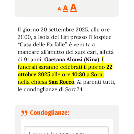
Reducir
Aumentar
Restablecer
A
A
A
tamaño
tamaño
tamaño
de
de
fuente.
Il giorno 20 settembre 2025, alle ore
de
fuente
21:00, a Isola del Liri presso l’Hospice
fuente.
“Casa delle Farfalle”, è venuta a
mancare all’affetto dei suoi cari, all’età
di 91 anni,
Gaetana Alonzi (Nina)
.
I
funerali saranno celebrati il giorno
22
ottobre 2025
alle ore
10:30
a Sora,
nella chiesa
San Rocco
. Ai parenti tutti,
le condoglianze di Sora24.
Condoglianze: