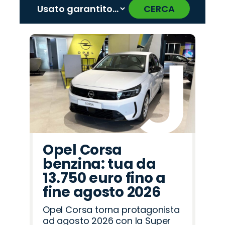
CERCA
‹
›
Promo
Promo
Promo
Promo
Promo
Promo
Promo
Promo
Promo
Promo
Promo
Promo
Promo
Promo
Promo
Abarth
Mazda
Jeep
Land
Seat
Hyundai
Peugeot
Opel
Cupra
Citroën
Alfa
Fiat
Lancia
Omoda
Jaecoo
Rover
Romeo
Opel Corsa
benzina: tua da
13.750 euro fino a
fine agosto 2026
Opel Corsa torna protagonista
ad agosto 2026 con la Super