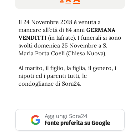
A
tamaño
tamaño
tamaño
de
de
fuente.
Il 24 Novembre 2018 è venuta a
de
fuente
mancare all’età di 84 anni
GERMANA
fuente.
VENDITTI
(in Iafrate). I funerali si sono
svolti domenica 25 Novembre a S.
Maria Porta Coeli (Chiesa Nuova).
Al marito, il figlio, la figlia, il genero, i
nipoti ed i parenti tutti, le
condoglianze di Sora24.
Aggiungi Sora24
Fonte preferita su Google