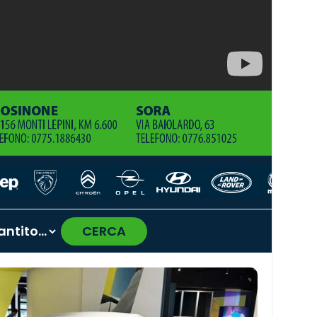
CERCA
›