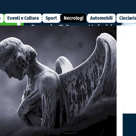
a
Eventi e Cultura
Sport
Necrologi
Automobili
Ciociari