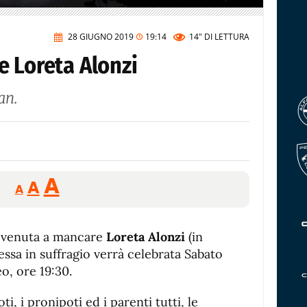
28 GIUGNO 2019
19:14
14"
DI LETTURA
e Loreta Alonzi
an.
Reducir
Aumentar
Restablecer
A
A
A
tamaño
tamaño
tamaño
de
de
fuente.
è venuta a mancare
de
Loreta Alonzi
(in
fuente
Messa in suffragio verrà celebrata Sabato
fuente.
o, ore 19:30.
oti, i pronipoti ed i parenti tutti, le