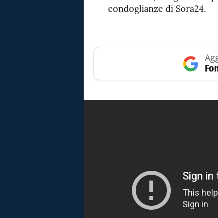
condoglianze di Sora24.
Agg
Fon