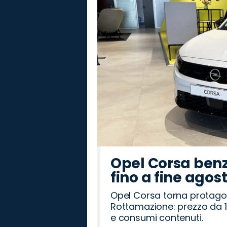
Rover
Romeo
Opel Corsa benz
fino a fine agos
Opel Corsa torna protago
Rottamazione: prezzo da 1
e consumi contenuti.