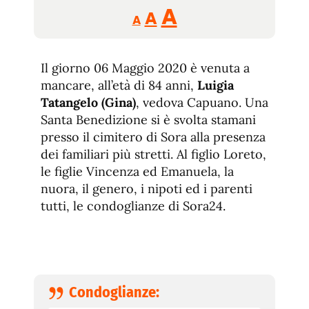
Reducir
Aumentar
Restablecer
A
A
A
tamaño
tamaño
tamaño
de
de
fuente.
Il giorno 06 Maggio 2020 è venuta a
de
fuente
mancare, all’età di 84 anni,
Luigia
fuente.
Tatangelo (Gina)
, vedova Capuano. Una
Santa Benedizione si è svolta stamani
presso il cimitero di Sora alla presenza
dei familiari più stretti. Al figlio Loreto,
le figlie Vincenza ed Emanuela, la
nuora, il genero, i nipoti ed i parenti
tutti, le condoglianze di Sora24.
Condoglianze: