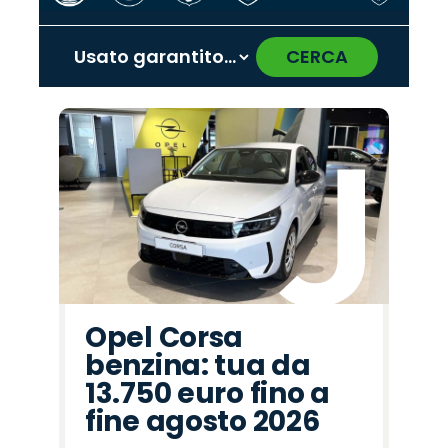
CERCA
‹
›
Promo
Promo
Promo
Promo
Promo
Promo
Promo
Promo
Promo
Promo
Promo
Promo
Promo
Promo
Promo
Omoda
Jaecoo
Cupra
Hyundai
Mazda
Opel
Peugeot
Lancia
Abarth
Fiat
Land
Jeep
Seat
Alfa
Citroën
Rover
Romeo
Opel Corsa
benzina: tua da
13.750 euro fino a
fine agosto 2026