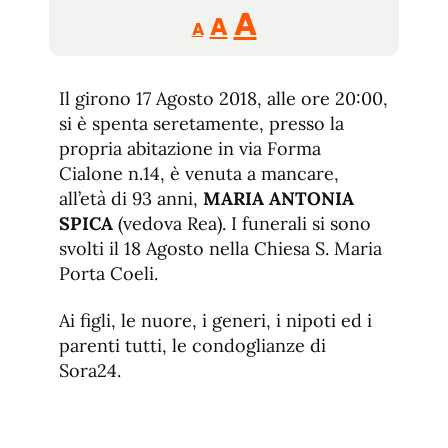
Reducir
Aumentar
Restablecer
A
A
A
tamaño
tamaño
tamaño
de
de
fuente.
Il girono 17 Agosto 2018, alle ore 20:00,
de
fuente
si è spenta seretamente, presso la
fuente.
propria abitazione in via Forma
Cialone n.14, è venuta a mancare,
all’età di 93 anni,
MARIA ANTONIA
SPICA
(vedova Rea). I funerali si sono
svolti il 18 Agosto nella Chiesa S. Maria
Porta Coeli.
Ai figli, le nuore, i generi, i nipoti ed i
parenti tutti, le condoglianze di
Sora24.