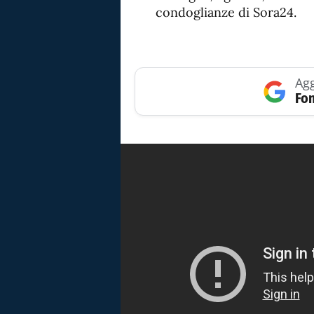
condoglianze di Sora24.
Agg
Fon