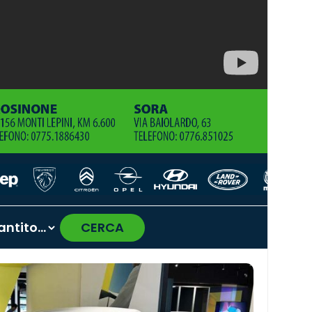
CERCA
›