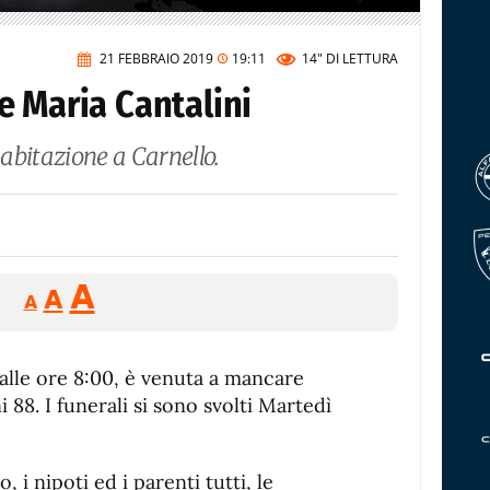
21 FEBBRAIO 2019
19:11
14"
DI LETTURA
e Maria Cantalini
 abitazione a Carnello.
Reducir
Aumentar
Restablecer
A
A
A
tamaño
tamaño
tamaño
de
de
fuente.
 alle ore 8:00, è venuta a mancare
de
fuente
ni 88. I funerali si sono svolti Martedì
fuente.
llo, i nipoti ed i parenti tutti, le