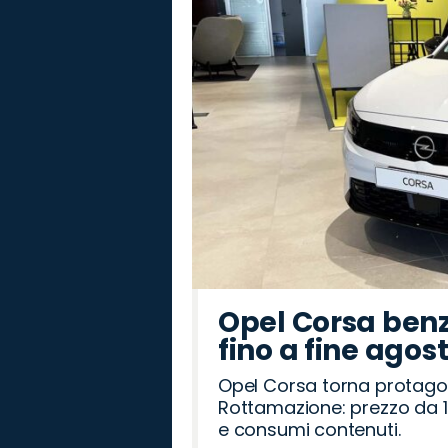
Romeo
Rover
Opel Corsa benz
fino a fine agos
Opel Corsa torna protago
Rottamazione: prezzo da 1
e consumi contenuti.