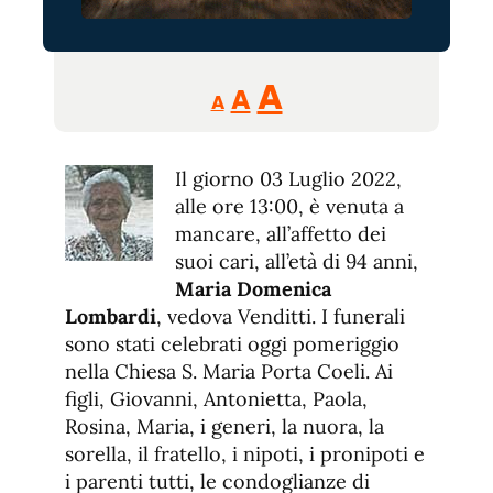
Reducir
Aumentar
Restablecer
A
A
A
tamaño
tamaño
tamaño
de
de
fuente.
Il giorno 03 Luglio 2022,
de
fuente
alle ore 13:00, è venuta a
fuente.
mancare, all’affetto dei
suoi cari, all’età di 94 anni,
Maria Domenica
Lombardi
, vedova Venditti. I funerali
sono stati celebrati oggi pomeriggio
nella Chiesa S. Maria Porta Coeli. Ai
figli, Giovanni, Antonietta, Paola,
Rosina, Maria, i generi, la nuora, la
sorella, il fratello, i nipoti, i pronipoti e
i parenti tutti, le condoglianze di