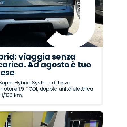
brid: viaggia senza
carica. Ad agosto è tuo
mese
Super Hybrid System di terza
otore 1.5 TGDI, doppia unità elettrica
 l/100 km.