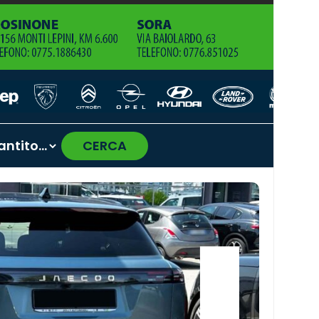
CERCA
›