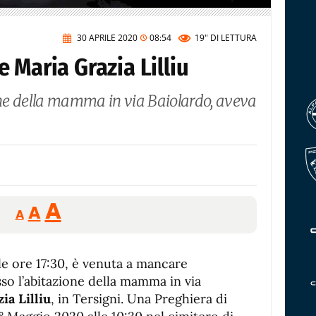
30 APRILE 2020
08:54
19"
DI LETTURA
 Maria Grazia Lilliu
ione della mamma in via Baiolardo, aveva
Reducir
Aumentar
Restablecer
A
A
A
tamaño
tamaño
tamaño
de
de
fuente.
lle ore 17:30, è venuta a mancare
de
fuente
esso l’abitazione della mamma in via
fuente.
ia Lilliu
, in Tersigni. Una Preghiera di