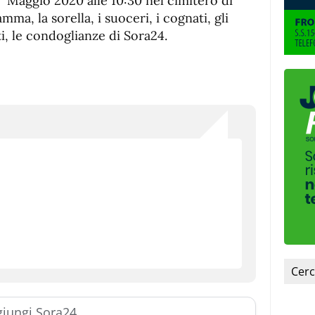
1° Maggio 2020 alle 10:30 nel cimitero di
mamma, la sorella, i suoceri, i cognati, gli
tti, le condoglianze di Sora24.
iungi Sora24