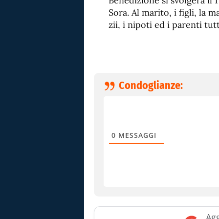
Benedizione si svolgerà il 
Sora. Al marito, i figli, la 
zii, i nipoti ed i parenti tu
Condoglianze:
0
MESSAGGI
Agg